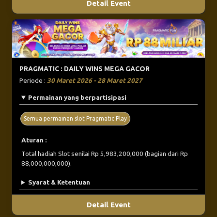
Detail Event
PRAGMATIC : DAILY WINS MEGA GACOR
Periode :
30 Maret 2026 - 28 Maret 2027
Permainan yang berpartisipasi
Semua permainan slot Pragmatic Play
Aturan :
Total hadiah Slot senilai Rp 5,983,200,000 (bagian dari Rp
88,000,000,000).
Syarat & Ketentuan
Detail Event