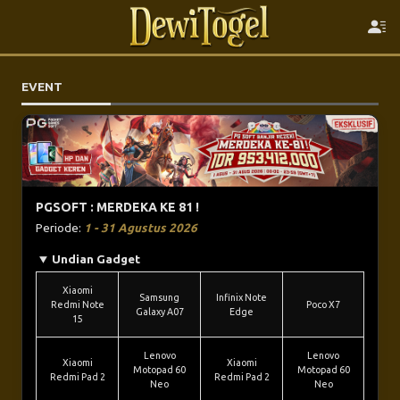
EVENT
PGSOFT : MERDEKA KE 81 !
Periode:
1 - 31 Agustus 2026
Undian Gadget
Xiaomi
Samsung
Infinix Note
Redmi Note
Poco X7
Galaxy A07
Edge
15
Lenovo
Lenovo
Xiaomi
Xiaomi
Motopad 60
Motopad 60
Redmi Pad 2
Redmi Pad 2
Neo
Neo