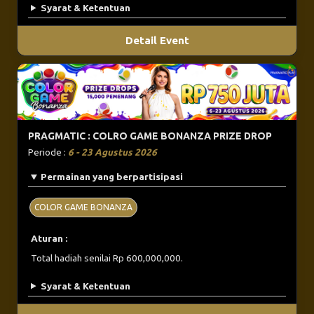
Syarat & Ketentuan
Detail Event
PRAGMATIC : COLRO GAME BONANZA PRIZE DROP
Periode :
6 - 23 Agustus 2026
Permainan yang berpartisipasi
COLOR GAME BONANZA
Aturan :
Total hadiah senilai Rp 600,000,000.
Syarat & Ketentuan