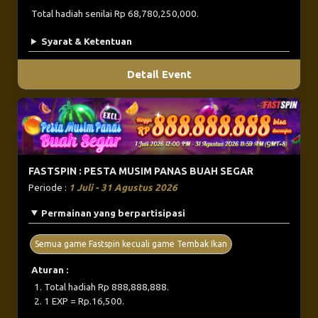
Total hadiah senilai Rp 68,780,250,000.
Syarat & Ketentuan
Detail Event
FASTSPIN : PESTA MUSIM PANAS BUAH SEGAR
Periode :
1 Juli - 31 Agustus 2026
Permainan yang berpartisipasi
Semua game Fastspin kecuali game Tembak Ikan
Aturan :
Total hadiah Rp 888,888,888.
1 EXP = Rp.16,500.