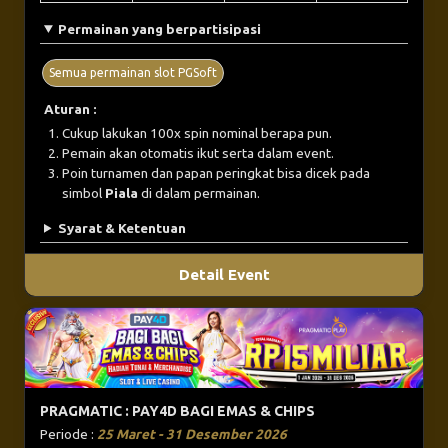
Permainan yang berpartisipasi
Semua permainan slot PGSoft
Aturan :
Cukup lakukan 100x spin nominal berapa pun.
Pemain akan otomatis ikut serta dalam event.
Poin turnamen dan papan peringkat bisa dicek pada
simbol
Piala
di dalam permainan.
Syarat & Ketentuan
Detail Event
PRAGMATIC : PAY4D BAGI EMAS & CHIPS
Periode :
25 Maret - 31 Desember 2026