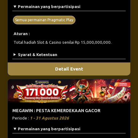
Permainan yang berpartisipasi
Semua permainan Pragmatic Play
Aturan :
Total hadiah Slot & Casino senilai Rp 15,000,000,000.
Syarat & Ketentuan
Detail Event
MEGAWIN : PESTA KEMERDEKAAN GACOR
Periode :
1 - 31 Agustus 2026
Permainan yang berpartisipasi