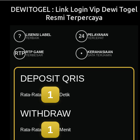
DEWITOGEL : Link Login Vip Dewi Togel
Resmi Terpercaya
LISENSI LABEL
PELAYANAN
?
24
TERBAIK
TERCEPAT
RTP GAME
KERAHASIAAN
RTP
•
TERBESAR
DATA TERJAMIN
DEPOSIT QRIS
1
Rata-Rata
Detik
WITHDRAW
1
Rata-Rata
Menit