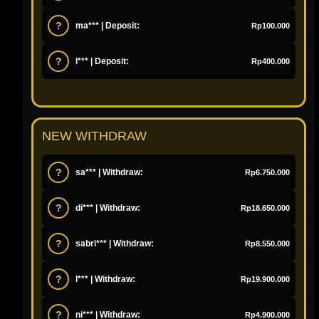
?
ma*** | Deposit:
Rp100.000
?
l*** | Deposit:
Rp400.000
NEW WITHDRAW
?
sa*** | Withdraw:
Rp6.750.000
?
di*** | Withdraw:
Rp18.650.000
?
sabri*** | Withdraw:
Rp8.550.000
?
l*** | Withdraw:
Rp19.900.000
?
ni*** | Withdraw:
Rp4.900.000