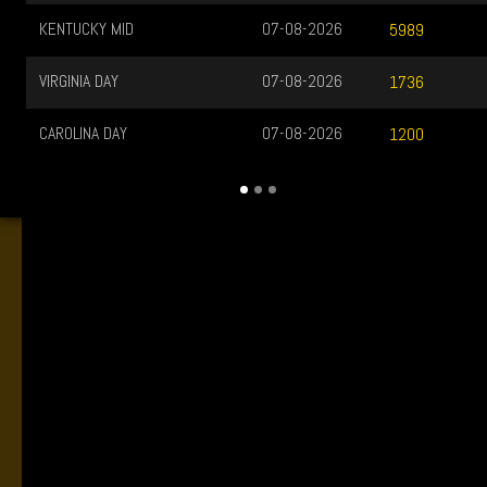
KENTUCKY MID
07-08-2026
5989
VIRGINIA DAY
07-08-2026
1736
CAROLINA DAY
07-08-2026
1200