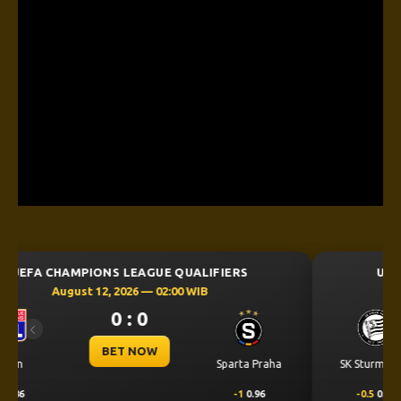
UEFA CHAMPIONS LEAGUE QUALIFIERS
August 12, 2026 — 01:30 WIB
0 : 0
Previous
Next
BET NOW
SK Sturm Graz
Fenerbahce
-0.5
0.95
0.5
0.87